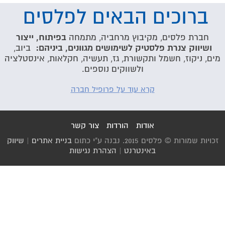
ברוכים הבאים לפלסים
בפיתוח, ייצור
חברת פלסים, מקיבוץ מרחביה, מתמחה
ושיווק צנרת פלסטיק לשימושים מגוונים, ביניהם:
ביוב,
מים, ניקוז, חשמל ותקשורת, גז, תעשיה, חקלאות, אינסטלציה
ולשווקים נוספים.
קרא עוד על פרופיל חברה
אודות
הורדות
צור קשר
זכויות שמורות © פלסים 2015. נבנה ע"י כתום
בניית אתרים
|
שיווק
באינטרנט
|
הצהרת נגישות