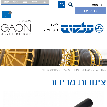
EN
דלג
תפריט
לתוכ
0
המר
לאתר
הקבוצה
עמוד הבית
/
תעשיה
/
מרידור PVC-U
/
צינורות מרידור
צינורות מרידור