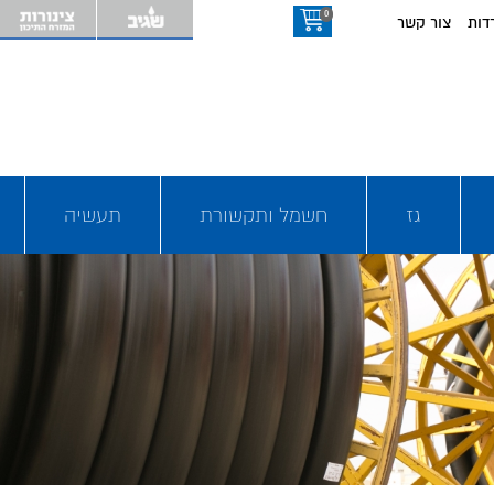
0
דות
צור קשר
גז
חשמל ותקשורת
תעשיה