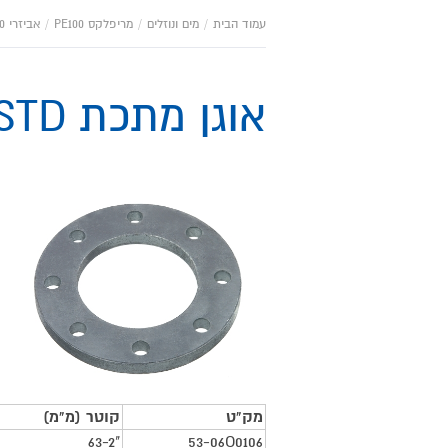
עמוד הבית
/
מים ונוזלים
/
מריפלקס PE100
/
אביזרי PE100 לריתוך חשמלי EF
אוגן מתכת BSTD
מאפייני
מוצר
מק"ט
קוטר (מ"מ)
63-2"
53-06O0106