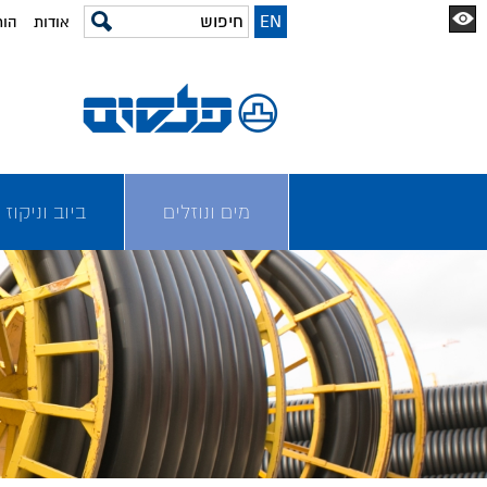
EN
אודות
הור
מים ונוזלים
ביוב וניקוז