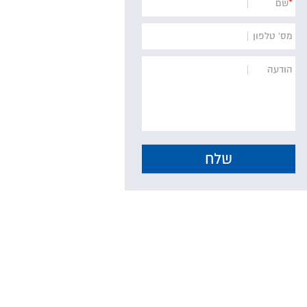
*
שם
מס' טלפון
הודעה