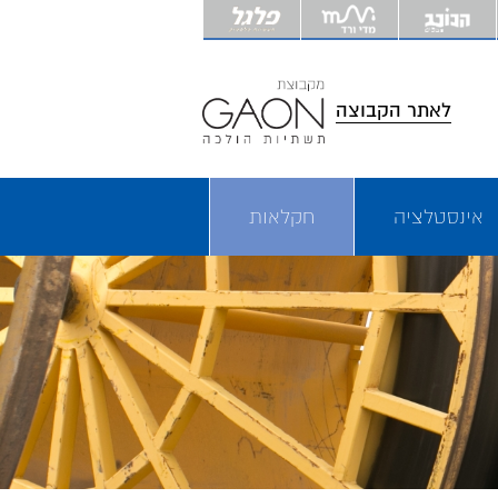
דלג
לתוכ
המר
לאתר הקבוצה
אינסטלציה
חקלאות