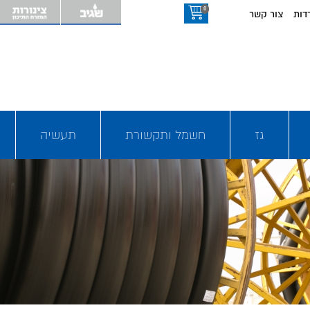
0
דות
צור קשר
גז
חשמל ותקשורת
תעשיה