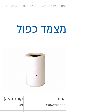
עמוד הבית
/
חקלאות
/
מרים PVC-U
/
אביזרי מרים
/
מצמד כפול
מאפייני
מוצר
מק"ט
קוטר (מ"מ)
63
12063M0000