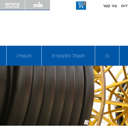
0
דות
צור קשר
גז
חשמל ותקשורת
תעשיה