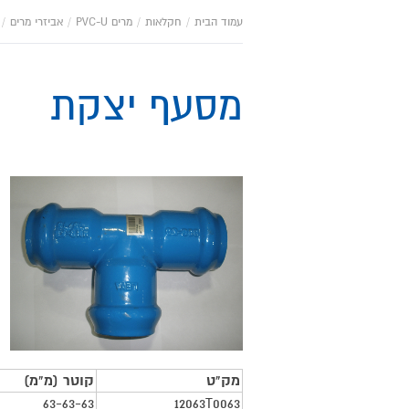
עמוד הבית
/
חקלאות
/
מרים PVC-U
/
אביזרי מרים
/
מסעף יצקת
מאפייני
מוצר
מק"ט
קוטר (מ"מ)
63-63-63
12063T0063