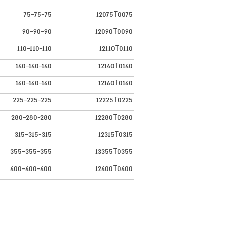
75-75-75
12075T0075
90-90-90
12090T0090
110-110-110
12110T0110
140-140-140
12140T0140
160-160-160
12160T0160
225-225-225
12225T0225
280-280-280
12280T0280
315-315-315
12315T0315
355-355-355
13355T0355
400-400-400
12400T0400