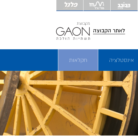
דלג
לתוכ
המר
לאתר הקבוצה
אינסטלציה
חקלאות